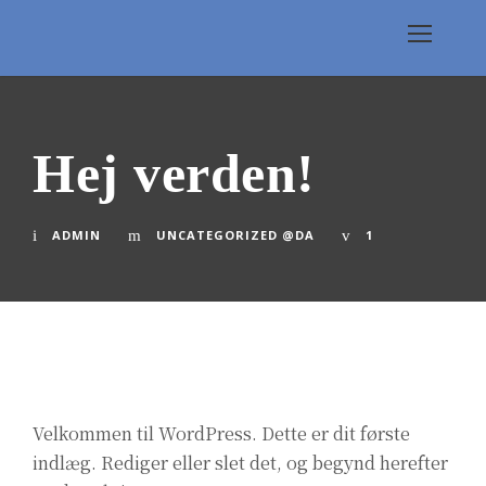
Hej verden!
ADMIN
UNCATEGORIZED @DA
1
Velkommen til WordPress. Dette er dit første
indlæg. Rediger eller slet det, og begynd herefter